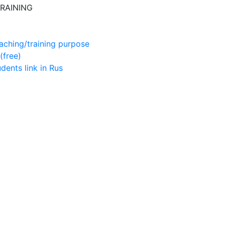
RAINING
aching/training purpose
(free)
udents
link in Rus