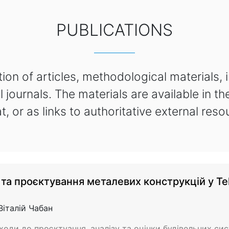
PUBLICATIONS
ion of articles, methodological materials, 
 journals. The materials are available in th
t, or as links to authoritative external reso
та проєктування металевих конструкцій у Te
Віталій Чабан
ходи до проєктуання, аналізу та оцінки будівельних сис