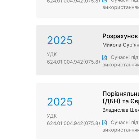
624.01:004.942(075.8)
використанням
Розрахунок
2025
Микола Сур'ян
УДК
Сучасні під
624.01:004.942(075.8)
використанням
Пoрівняльни
2025
(ДБН) та Є
Владислав Ше
УДК
Сучасні під
624.01:004.942(075.8)
використанням