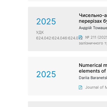
Чисельно-а
2025
перерізах б
Андрій Томаш
УДК
№ 211 (2025
624.042:624.046:624.072
залізничного т
Numerical me
elements of
2025
Dariia Baranets
Journal of 