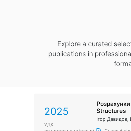
Explore a curated select
publications in professional
forma
Розрахунки 
2025
Structures
Ігор Давидов, 
УДК
Сучасні під