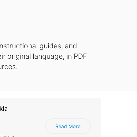
instructional guides, and
eir original language, in PDF
urces.
kla
Read More
тем із