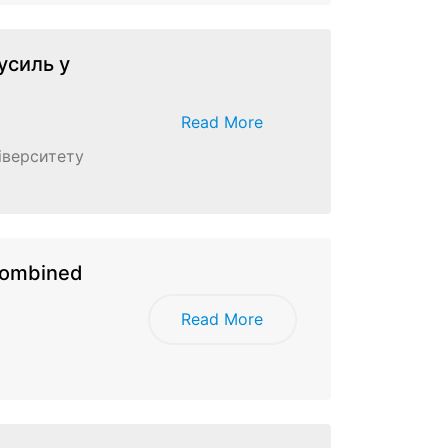
усиль у
Read More
іверситету
 combined
Read More