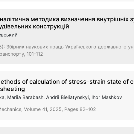
налітична методика визначення внутрішніх з
удівельних конструкцій
евський
): Збірник наукових праць Українського державного ун
ранспорту, 101-112
thods of calculation of stress–strain state of
 sheeting
ka, Mariia Barabash, Andrii Bieliatynskyi, Ihor Mashkov
Mechanics, Volume 41, 2025, Pages 82–102